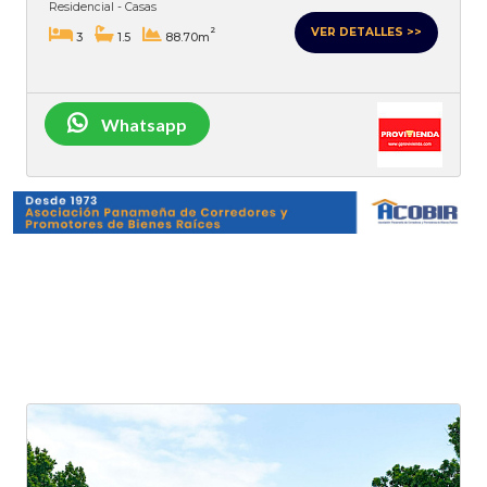
Residencial - Casas
VER DETALLES >>
2
3
1.5
88.70m
Whatsapp