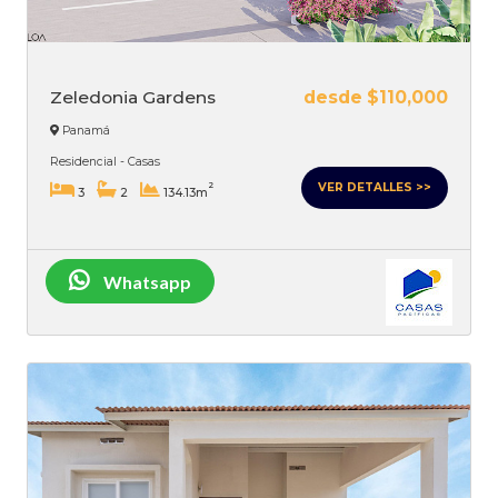
Zeledonia Gardens
desde $110,000
Panamá
Residencial - Casas
VER DETALLES >>
2
3
2
134.13m
Whatsapp