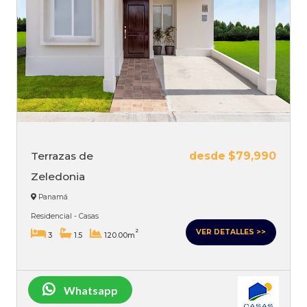
Terrazas de
desde $79,990
Zeledonia
Panamá
Residencial - Casas
VER DETALLES >>
2
3
1.5
120.00m
Whatsapp