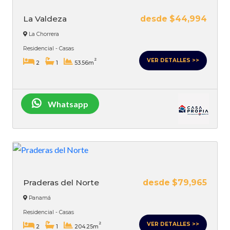
La Valdeza
desde $44,994
La Chorrera
Residencial - Casas
VER DETALLES >>
2
2
1
53.56m
Whatsapp
Praderas del Norte
desde $79,965
Panamá
Residencial - Casas
VER DETALLES >>
2
2
1
204.25m