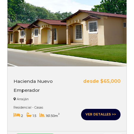
Hacienda Nuevo
desde $65,000
Emperador
Arraiján
Residencial - Casas
VER DETALLES >>
2
2
1.5
161.50m