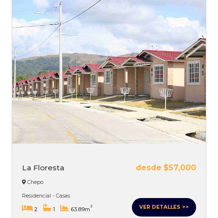
La Floresta
desde $57,000
Chepo
Residencial - Casas
VER DETALLES >>
2
2
1
63.89m