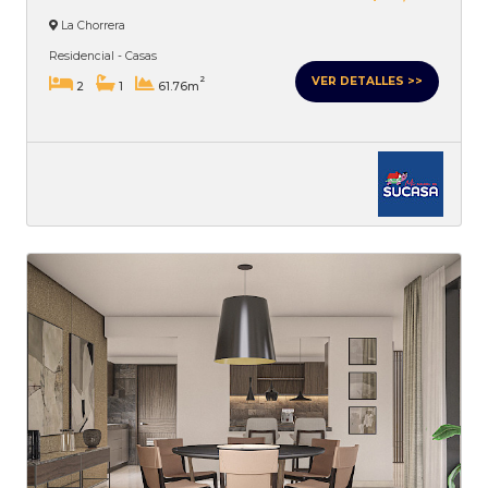
La Chorrera
Residencial - Casas
VER DETALLES >>
2
2
1
61.76m