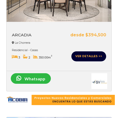
ARCADIA
desde $394,500
La Chorrera
Residencial - Casas
VER DETALLES >>
2
3
2
350.00m
Whatsapp