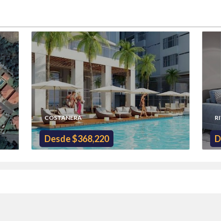
COSTANERA
R
Desde $368,220
D