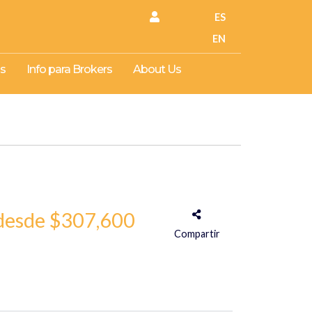
ES
EN
s
Info para Brokers
About Us
desde $307,600
Compartir