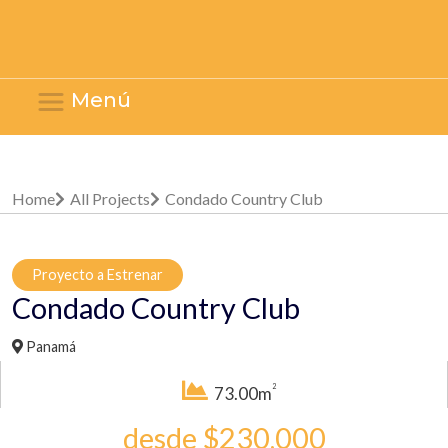
Menú
Home
All Projects
Condado Country Club
Proyecto a Estrenar
Condado Country Club
Panamá
2
73.00m
desde $230,000