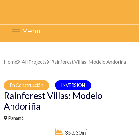
Menú
Home
All Projects
Rainforest Villas: Modelo Andoriña
En Construcción
INVERSION
Rainforest Villas: Modelo
Andoriña
Panamá
2
353.30m