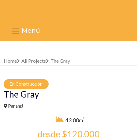
Menú
Home
All Projects
The Gray
En Construcción
The Gray
Panamá
2
43.00m
desde $120,000