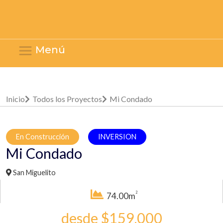
Menú
Inicio
Todos los Proyectos
Mi Condado
En Construcción
INVERSION
Mi Condado
San Miguelito
2
74.00m
desde $159,000