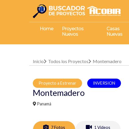
Home
Proyectos
Casas
Nuevos
Nuevas
Inicio
Todos los Proyectos
Montemadero
Proyecto a Estrenar
INVERSION
Montemadero
Panamá
7 Fotos
1 Videos