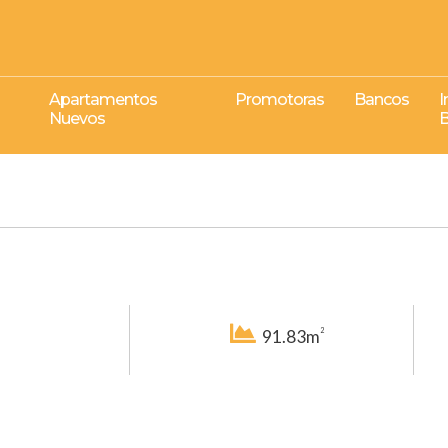
Apartamentos
Promotoras
Bancos
I
Nuevos
B
2
91.83m