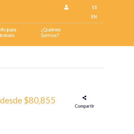
ES
EN
nfo para
¿Quiénes
rokers
Somos?
desde $80,855
Compartir