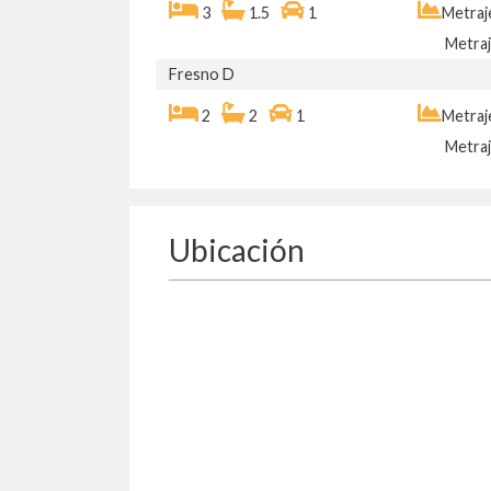
3
1.5
1
Metraj
Metraj
Fresno D
2
2
1
Metraj
Metraj
Ubicación