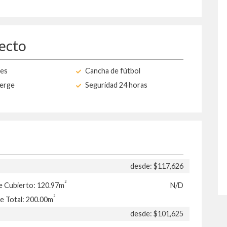
yecto
nes
Cancha de fútbol
erge
Seguridad 24 horas
desde: $117,626
2
e Cubierto: 120.97m
N/D
2
e Total: 200.00m
desde: $101,625