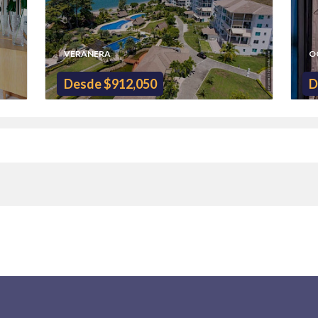
VERANERA
O
Desde $912,050
D