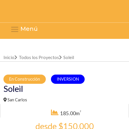
Menú
Inicio
Todos los Proyectos
Soleìl
En Construcción
INVERSION
Soleìl
San Carlos
2
185.00m
desde $150,000