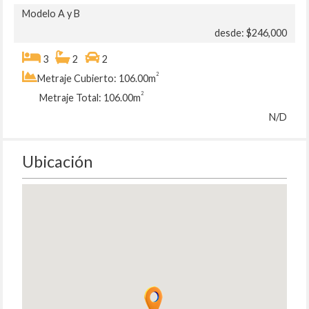
Modelo A y B
desde: $246,000
3
2
2
2
Metraje Cubierto: 106.00m
2
Metraje Total: 106.00m
N/D
Ubicación