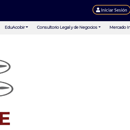
Iniciar Sesión
EduAcobir
Consultorio Legal y de Negocios
Mercado In