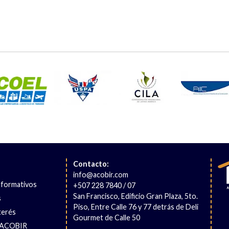
Contacto:
info@acobir.com
nformativos
+507 228 7840 / 07
San Francisco, Edificio Gran Plaza, 5to.
s
Piso, Entre Calle 76 y 77 detrás de Deli
terés
Gourmet de Calle 50
 ACOBIR