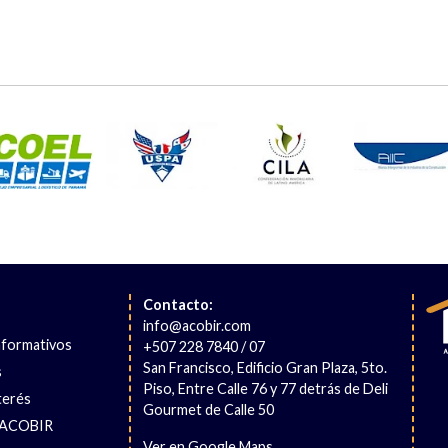
Contacto:
info@acobir.com
nformativos
+507 228 7840 / 07
San Francisco, Edificio Gran Plaza, 5to.
s
Piso, Entre Calle 76 y 77 detrás de Deli
terés
Gourmet de Calle 50
 ACOBIR
Ver en Google Maps