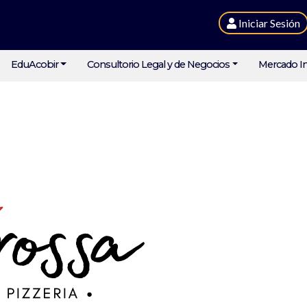
Iniciar Sesión
EduAcobir
Consultorio Legal y de Negocios
Mercado In