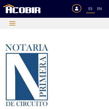
ES
EN