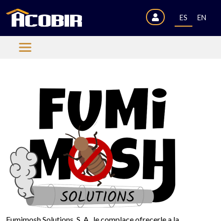
ES
EN
Fumimosh Solutions, S. A., le complace ofrecerle a la