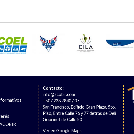
Contacto:
info@acobir.com
nformativos
+507 228 7840 / 07
San Francisco, Edificio Gran Plaza, 5to.
s
Piso, Entre Calle 76 y 77 detrás de Deli
terés
Gourmet de Calle 50
 ACOBIR
Ver en Google Maps