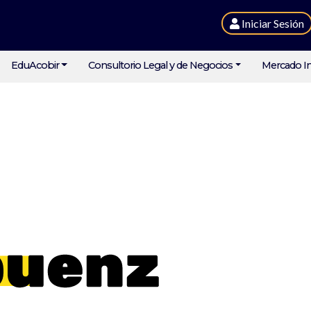
Iniciar Sesión
EduAcobir
Consultorio Legal y de Negocios
Mercado In