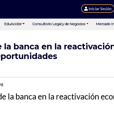
Iniciar Sesión
EduAcobir
Consultorio Legal y de Negocios
Mercado In
 la banca en la reactivació
Oportunidades
de la banca en la reactivación ec