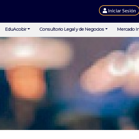
Iniciar Sesión
EduAcobir
Consultorio Legal y de Negocios
Mercado In