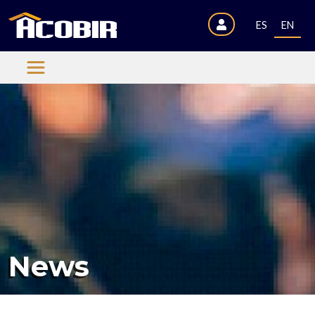
ES
EN
News