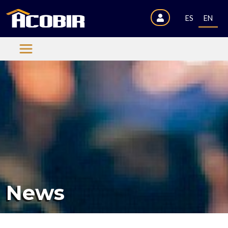
ES
EN
News