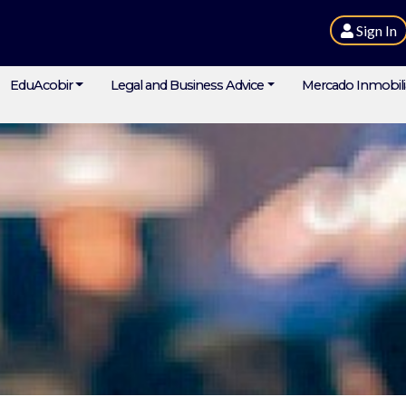
Sign In
EduAcobir
Legal and Business Advice
Mercado Inmobili