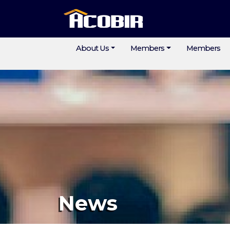
About Us
Members
Members
News