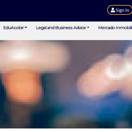
Sign In
EduAcobir
Legal and Business Advice
Mercado Inmobili