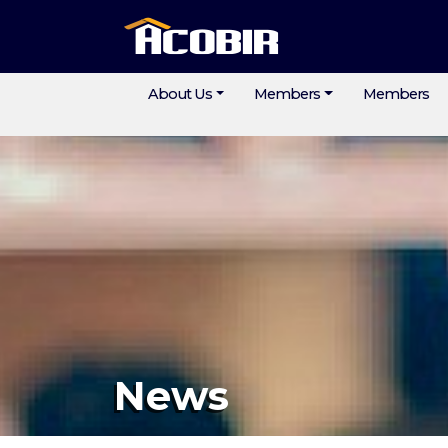
About Us
Members
Members
News