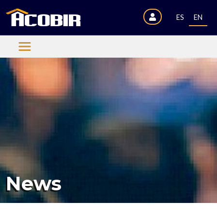
ES
EN
News