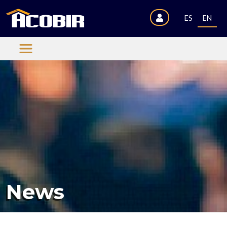
ES
EN
News