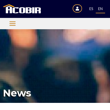
ES
EN
News