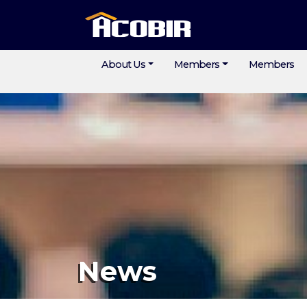
About Us
Members
Members
News