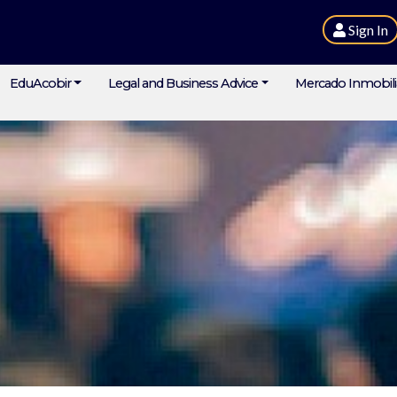
Sign In
EduAcobir
Legal and Business Advice
Mercado Inmobili