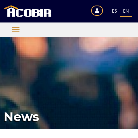
ES
EN
News