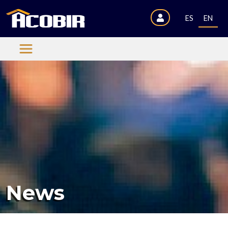
ES
EN
News