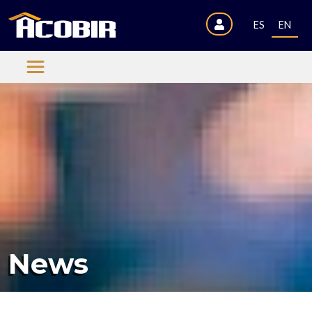
ES
EN
News