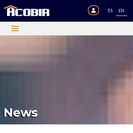
ES
EN
News